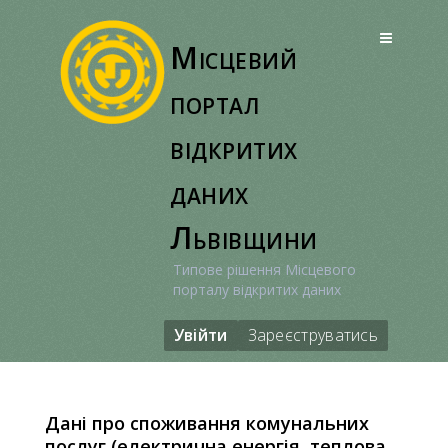
Перейти
до
Місцевий
вмісту
портал
відкритих
даних
Львівщини
Типове рішення Місцевого
порталу відкритих даних
Увійти
Зареєструватись
Дані про споживання комунальних
послуг (електрична енергія, теплова