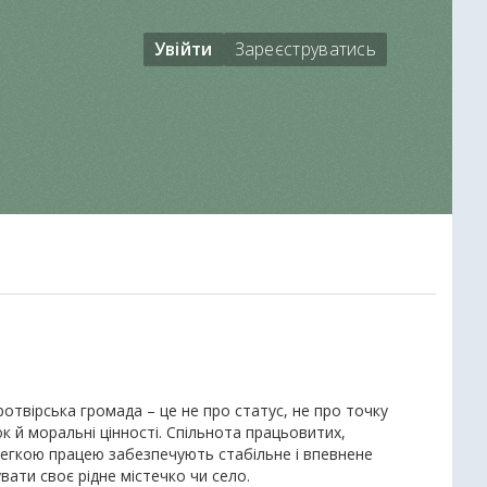
Увійти
Зареєструватись
ротвірська громада – це не про статус, не про точку
ок й моральні цінності. Спільнота працьовитих,
легкою працею забезпечують стабільне і впевнене
ати своє рідне містечко чи село.