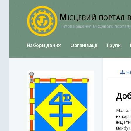
Перейти
до
Місцевий портал 
вмісту
Типове рішення Місцевого порталу
Набори даних
Організації
Групи
На
Доб
Мальовн
на карт
ініціа
майбутн