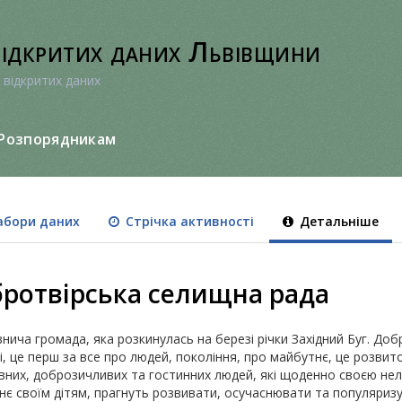
відкритих даних Львівщини
 відкритих даних
Розпорядникам
бори даних
Стрічка активності
Детальніше
ротвірська селищна рада
ича громада, яка розкинулась на березі річки Західний Буг. Доб
і, це перш за все про людей, покоління, про майбутнє, це розвит
тивних, доброзичливих та гостинних людей, які щоденно своєю не
є своїм дітям, прагнуть розвивати, осучаснювати та популяризув