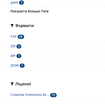
дані
2
Показати більше Теги
Формати
CSV
68
ZIP
3
API
1
JSON
1
Ліцензії
Creative Commons At...
73