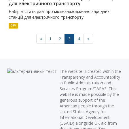
для електричного транспорту
Набір містить дані про місцезнаходження зарядних
станцій для електричного транспорту
CSV
«
1
2
3
4
»
The website is created within the
Transparency and Accountability
in Public Administration and
Services Program/TAPAS. This
website is made possible by the
generous support of the
American people through the
United States Agency for
International Development
(USAID) alongside UK aid from
the UK government. The