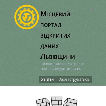
Перейти
до
Місцевий
вмісту
портал
відкритих
даних
Львівщини
Типове рішення Місцевого
порталу відкритих даних
Увійти
Зареєструватись