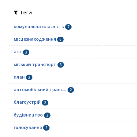
Теги
комунальна власність
7
місцезнаходження
6
акт
3
міський транспорт
3
план
3
автомобільний транс...
2
благоустрій
2
будівництво
2
голосування
2