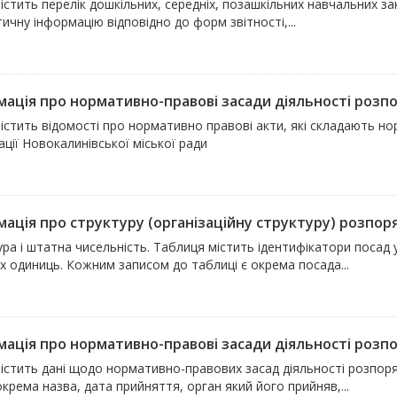
істить перелік дошкільних, середніх, позашкільних навчальних закл
ичну інформацію відповідно до форм звітності,...
мація про нормативно-правові засади діяльності розпор
істить відомості про нормативно правові акти, які складають но
ції Новокалинівської міської ради
мація про структуру (організаційну структуру) розпор
ра і штатна чисельність. Таблиця містить ідентифікатори посад у 
х одиниць. Кожним записом до таблиці є окрема посада...
мація про нормативно-правові засади діяльності розпор
містить дані щодо нормативно-правових засад діяльності розпоря
окрема назва, дата прийняття, орган який його прийняв,...