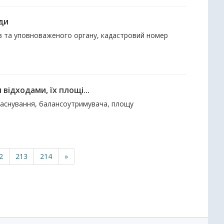
ди
ків та уповноваженого органу, кадастровий номер
відходами, їх площі...
 заснування, балансоутримувача, площу
2
213
214
»