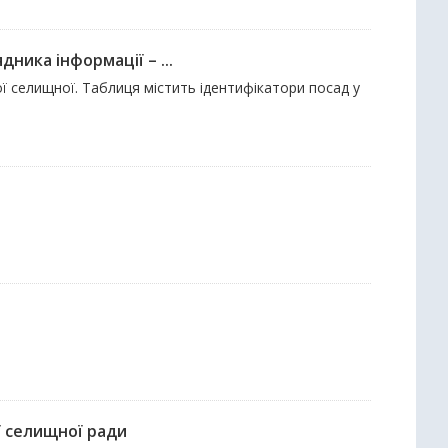
ника інформації – ...
ої селищної. Таблиця містить ідентифікатори посад у
ої селищної ради