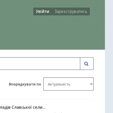
Увійти
Зареєструватись
Впорядкувати по
адів Славської сели...