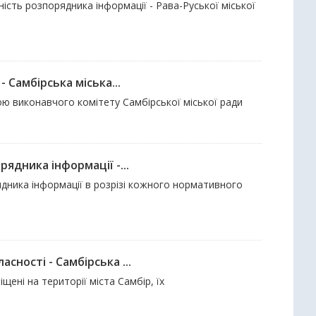
ість розпорядника інформації - Рава-Руської міської
 Самбірська міська...
ою виконавчого комітету Самбірської міської ради
ядника інформації -...
дника інформації в розрізі кожного нормативного
ності - Самбірська ...
ені на території міста Самбір, їх