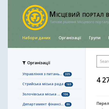
Перейти
до
Місцевий портал 
вмісту
Типове рішення Місцевого порталу
Набори даних
Організації
Групи
Організації
Управління з питань...
335
4 2
Стрийська міська рада
169
Золочівська міська ...
106
Перелі
Департамент фінансі...
86