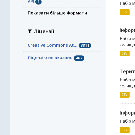
API
1
Набір м
Показати більше Формати
CSV
Інфор
Ліцензії
Набір м
селищн
Creative Commons At...
3811
CSV
Ліцензію не вказано
467
Терито
Набір м
селищно
CSV
Інфор
Набір м
CSV