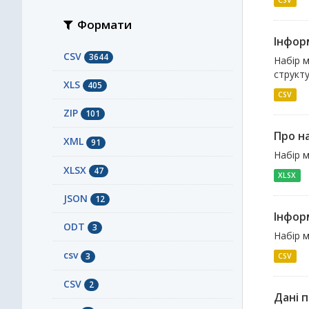
CSV
Формати
Інформ
CSV
3644
Набір м
структу
XLS
405
CSV
ZIP
101
Про н
XML
91
Набір м
XLSX
47
XLSX
JSON
12
Інфор
ODT
3
Набір 
сsv
3
CSV
СSV
2
Дані п