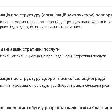
ація про структуру (організаційну структуру) розпоряд
істить інформацію про організаційну структуру Івано-Франківськ
рних підрозділах, їх назви та кількість штатних...
адані адміністративні послуги
істить містить інформацію про надані адміністративні послуги
мація про структуру Добротвірської селищної ради
містить інформацію про структуру Добротвірської селищної ради
ро шкільні автобуси у розрізі закладів освіти Славськ