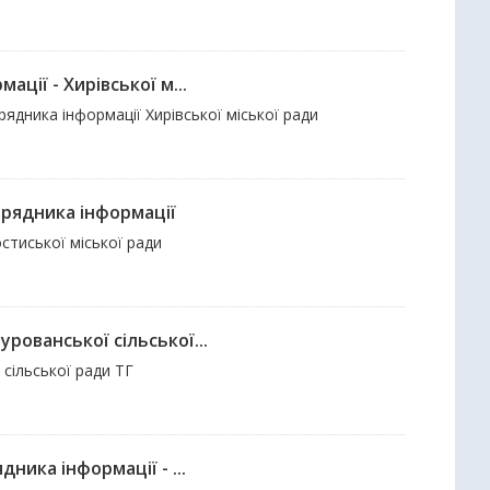
ції - Хирівської м...
рядника інформації Хирівської міської ради
орядника інформації
стиської міської ради
рованської сільської...
сільської ради ТГ
ника інформації - ...