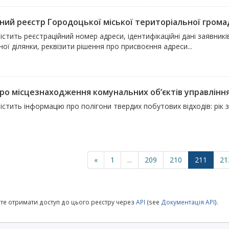
ний реєстр Городоцької міської територіальної грома
істить реєстраційний номер адреси, ідентифікаційні дані заявни
ої ділянки, реквізити рішення про присвоєння адреси...
ро місцезнаходження комунальних об’єктів управління 
істить інформацію про полігони твердих побутових відходів: рік
«
1
...
209
210
211
21
те отримати доступ до цього реєстру через
API
(see
Документація API
).