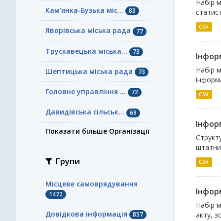
Набір м
Кам'янка-Бузька міс...
83
статист
CSV
Яворівська міська рада
77
Трускавецька міська...
73
Інфор
Набір м
Шептицька міська рада
73
інформа
Головне управління ...
72
CSV
Давидівська сільськ...
69
Інфор
Показати більше Організації
Структу
штатни
Групи
CSV
Місцеве самоврядування
Інфор
1472
Набір 
Довідкова інформація
857
акту, з