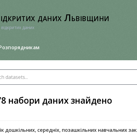
відкритих даних Львівщини
 відкритих даних
Розпорядникам
78 набори даних знайдено
к дошкільних, середніх, позашкільних навчальних закл