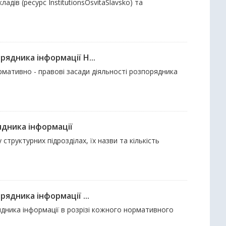
адів (ресурс InstitutionsOsvitaSlavsko) та
ядника інформації Н...
рмативно - правові засади діяльності розпорядника
ядника інформації
структурних підрозділах, їх назви та кількість
ядника інформації ...
дника інформації в розрізі кожного нормативного