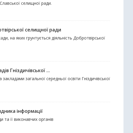
 Славської селищної ради.
отвірської селищної ради
ди, на яких грунтується діяльність Добротвірської
ів Гніздичівської ...
а закладами загальної середньої освіти Гніздичівської
ядника інформації
и та її виконавчих органів