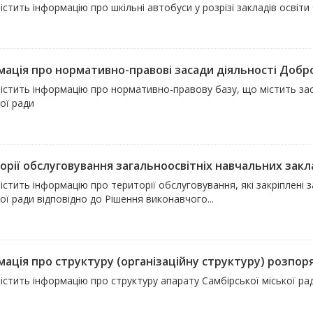
істить інформацію про шкільні автобуси у розрізі закладів освіти
мація про нормативно-правові засади діяльності Добр
істить інформацію про нормативно-правову базу, що містить заса
ої ради
рії обслуговування загальноосвітніх навчальних заклад
істить інформацію про території обслуговування, які закріплені з
ї ради відповідно до Рішення виконавчого...
мація про структуру (організаційну структуру) розпор
істить інформацію про структуру апарату Самбірської міської рад