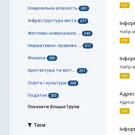
CSV
Комунальна власність
491
Інфраструктура міста
477
Інформ
Набір м
Житлово-комунальне ...
343
CSV
Нормативно-правова ...
311
Фінанси
Інфор
289
Набір м
Архітектура та міст...
231
CSV
Освіта і культура
208
Адрес
Податки
203
Адреси
Показати більше Групи
CSV
Теги
Інформ