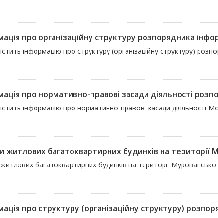
ація про організаційну структуру розпорядника інформа
істить інформацію про структуру (організаційну структуру) розпо
мація про нормативно-правові засади діяльності розп
істить інформацію про нормативно-правові засади діяльності Мо
и житлових багатоквартирних будинків на території Му
 житлових багатоквартирних будинків на території Мурованської 
ація про структуру (організаційну структуру) розпоряд