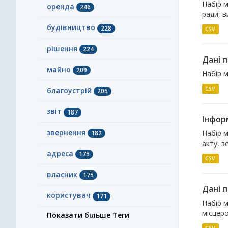
Набір м
оренда
246
ради, в
будівництво
228
CSV
рішення
224
Дані п
майно
209
Набір м
CSV
благоустрій
205
звіт
187
Інфор
звернення
Набір 
182
акту, з
адреса
175
CSV
власник
175
Дані 
користувач
171
Набір м
місцеро
Показати більше Теги