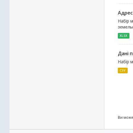
Адрес
Набір м
земельн
XLSX
Дані п
Набір м
CSV
Ви може