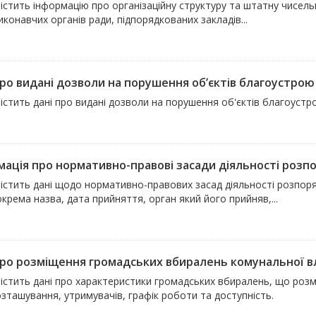
істить інформацію про організаційну структуру та штатну чисельн
иконавчих органів ради, підпорядкованих закладів...
ро видані дозволи на порушення об’єктів благоустрою -
істить дані про видані дозволи на порушення об'єктів благоустр
мація про нормативно-правові засади діяльності розпор
містить дані щодо нормативно-правових засад діяльності розпоря
окрема назва, дата прийняття, орган який його прийняв,...
про розміщення громадських вбиралень комунальної влас
істить дані про характеристики громадських вбиралень, що розміщ
зташування, утримувачів, графік роботи та доступність.