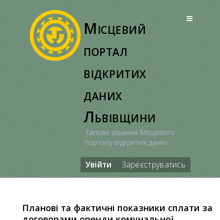
Перейти
до
Місцевий
вмісту
портал
відкритих
даних
Львівщини
Типове рішення Місцевого
порталу відкритих даних
Увійти
Зареєструватись
Планові та фактичні показники сплати за
договорами оренди комунальної