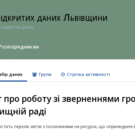
відкритих даних Львівщини
 відкритих даних
Розпорядникам
бір даних
Групи
Стрічка активності
т про роботу зі зверненнями гр
ищній раді
істить перелік звітів з посиланнями на ресурси, що оприлюднені 