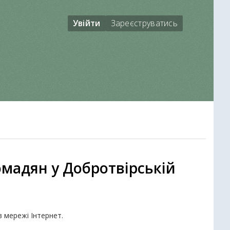
Увійти
Зареєструватись
омадян у Добротвірській
в мережі Інтернет.