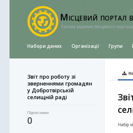
Перейти
до
Місцевий портал 
вмісту
Типове рішення Місцевого порталу
Набори даних
Організації
Групи
На
Звіт про роботу зі
зверненнями громадян
у Добротвірській
Зві
селищній раді
сел
Підписники
0
Набір м