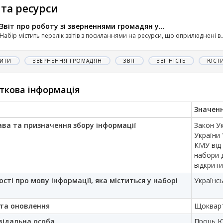
 та ресурси
Звіт про роботу зі зверненнями громадян у...
Набір містить перелік звітів з посиланнями на ресурси, що оприлюднені в..
ИТИ
ЗВЕРНЕННЯ ГРОМАДЯН
ЗВІТ
ЗВІТНІСТЬ
ЮСТИ
ткова інформація
Значен
ава та призначення збору інформації
Закон Ук
України 
КМУ від
набори 
відкрити
ості про мову інформації, яка міститься у наборі
Українс
та оновлення
Щоквар
відальна особа
Проць Ю