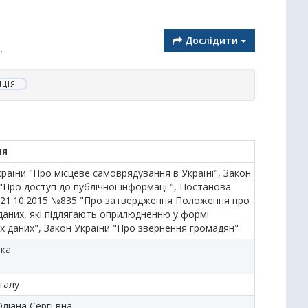
Дослідити
.
ЦІЯ
ня
раїни "Про місцеве самоврядування в Україні", Закон
"Про доступ до публічної інформації", Постанова
 21.10.2015 №835 "Про затвердження Положення про
даних, які підлягають оприлюдненню у формі
х даних", Закон України "Про звернення громадян"
ька
талу
ліана Сергіївна