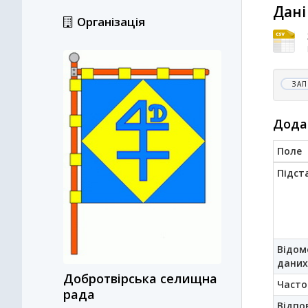
Дані
Організація
ЗАП
Дода
Поле
Підст
Відом
даних
Добротвірська селищна
Часто
рада
Відпо